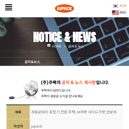
KOR
ENG
NOTICE & NEWS
HOME
>
공지 & 뉴스
공지&뉴스
(주)주팩의
공지 & 뉴스 게시판
입니다.
주팩에서 알려드립니다.
주팩의 새로운 소식을 만나보세요.
자동로타리 포장기 전문 주팩, M자백 사이드가젯 선보여
제목
jupack
작성자